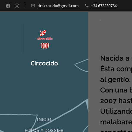
circircocido@gmail.com
+34 673239784
Nacida a 
Circocido
Ésta comp
al gentío.
Con una b
2007 hast
Utilizand
INICIO
malabares
FOTOS Y DOSSIER