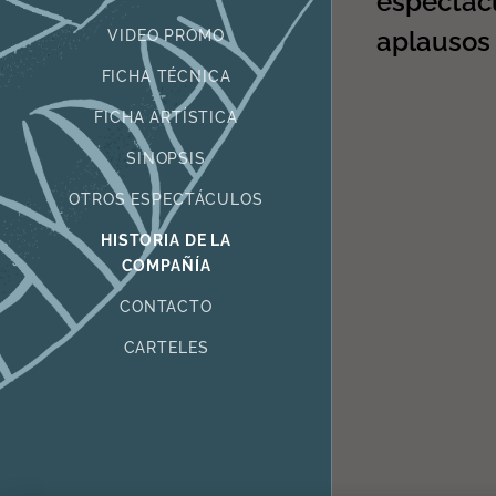
espectácu
aplausos 
VIDEO PROMO
FICHA TÉCNICA
FICHA ARTÍSTICA
SINOPSIS
OTROS ESPECTÁCULOS
HISTORIA DE LA
COMPAÑÍA
CONTACTO
CARTELES