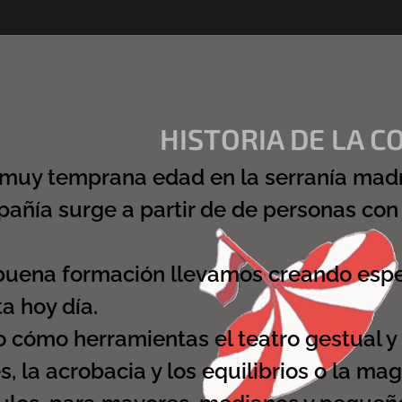
HISTORIA DE LA 
muy temprana edad en la serranía madr
añía surge a partir de de personas con 
uena formación llevamos creando espec
a hoy día.
o cómo herramientas el teatro gestual y
, la acrobacia y los equilibrios o la m