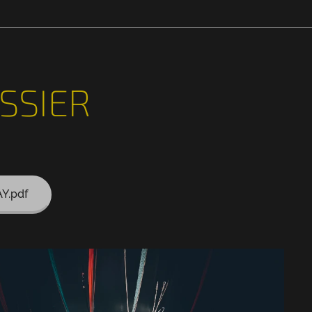
SSIER
Y.pdf